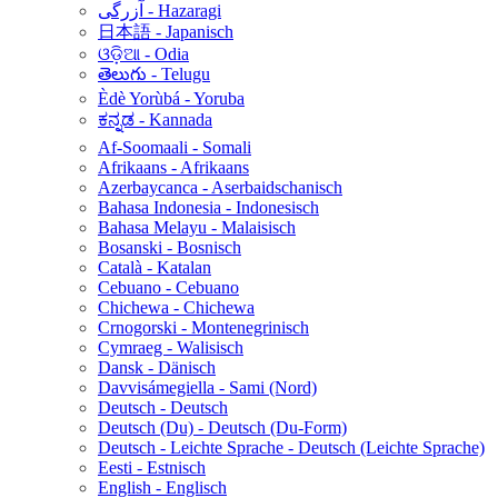
آزرگی - Hazaragi
日本語 - Japanisch
ଓଡ଼ିଆ - Odia
తెలుగు - Telugu
Èdè Yorùbá - Yoruba
ಕನ್ನಡ - Kannada
Af-Soomaali - Somali
Afrikaans - Afrikaans
Azerbaycanca - Aserbaidschanisch
Bahasa Indonesia - Indonesisch
Bahasa Melayu - Malaisisch
Bosanski - Bosnisch
Català - Katalan
Cebuano - Cebuano
Chichewa - Chichewa
Crnogorski - Montenegrinisch
Cymraeg - Walisisch
Dansk - Dänisch
Davvisámegiella - Sami (Nord)
Deutsch - Deutsch
Deutsch (Du) - Deutsch (Du-Form)
Deutsch - Leichte Sprache - Deutsch (Leichte Sprache)
Eesti - Estnisch
English - Englisch