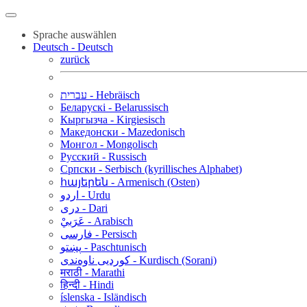
Sprache auswählen
Deutsch - Deutsch
zurück
עברית - Hebräisch
Беларускі - Belarussisch
Кыргызча - Kirgiesisch
Македонски - Mazedonisch
Монгол - Mongolisch
Русский - Russisch
Српски - Serbisch (kyrillisches Alphabet)
հայերեն - Armenisch (Osten)
اردو - Urdu
دری - Dari
عَرَبيْ - Arabisch
فارسی - Persisch
پښتو - Paschtunisch
کوردیی ناوەندی - Kurdisch (Sorani)
मराठी - Marathi
हिन्दी - Hindi
íslenska - Isländisch