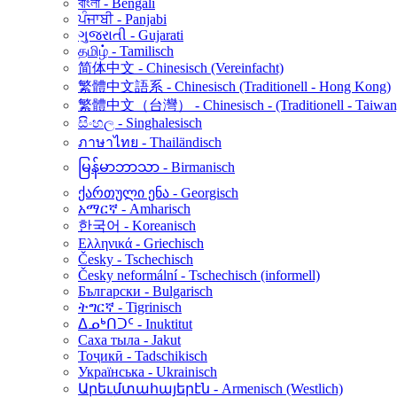
বাংলা - Bengali
ਪੰਜਾਬੀ - Panjabi
ગુજરાતી - Gujarati
தமிழ் - Tamilisch
简体中文 - Chinesisch (Vereinfacht)
繁體中文語系 - Chinesisch (Traditionell - Hong Kong)
繁體中文（台灣） - Chinesisch - (Traditionell - Taiwan
සිංහල - Singhalesisch
ภาษาไทย - Thailändisch
မြန်မာဘာသာ - Birmanisch
ქართული ენა - Georgisch
አማርኛ - Amharisch
한국어 - Koreanisch
Ελληνικά - Griechisch
Česky - Tschechisch
Česky neformální - Tschechisch (informell)
Български - Bulgarisch
ትግርኛ - Tigrinisch
ᐃᓄᒃᑎᑐᑦ - Inuktitut
Саха тыла - Jakut
Тоҷикӣ - Tadschikisch
Українська - Ukrainisch
Արեւմտահայերէն - Armenisch (Westlich)