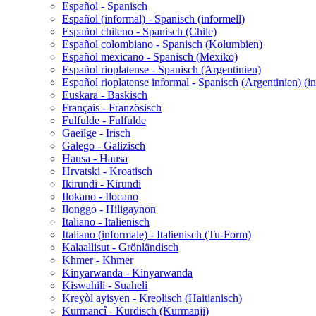
Español - Spanisch
Español (informal) - Spanisch (informell)
Español chileno - Spanisch (Chile)
Español colombiano - Spanisch (Kolumbien)
Español mexicano - Spanisch (Mexiko)
Español rioplatense - Spanisch (Argentinien)
Español rioplatense informal - Spanisch (Argentinien) (in
Euskara - Baskisch
Français - Französisch
Fulfulde - Fulfulde
Gaeilge - Irisch
Galego - Galizisch
Hausa - Hausa
Hrvatski - Kroatisch
Ikirundi - Kirundi
Ilokano - Ilocano
Ilonggo - Hiligaynon
Italiano - Italienisch
Italiano (informale) - Italienisch (Tu-Form)
Kalaallisut - Grönländisch
Khmer - Khmer
Kinyarwanda - Kinyarwanda
Kiswahili - Suaheli
Kreyòl ayisyen - Kreolisch (Haitianisch)
Kurmancî - Kurdisch (Kurmanji)