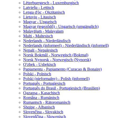
Lëtzebuergesch - Luxemburgisch
Latviešu - Lettisch
Lenga d'òc - Okzitanisch
Lietuvių - Litauisch
Magyar - Ungarisch
Magyar (tegeződő) - Ungarisch (umgänglich)
Malayāḷaṁ - Malayalam
Malti - Maltesisch
Nederlands - Niederländisch
Nederlands (informeel) - Niederländisch (informell)
Nepali - Nepalesisch
Norsk Bokmål - Norwegisch (Bokmal)
Norsk Nynorsk - Norwegisch (Nynorsk)
O'zbek - Usbekisch
Papiamentu - Papiamento (Curaçao & Bonaire)
Polski - Polnisch
Polski (nieformalny) - Polish (informell)
Português - Portugiesisch
Português do Brasil - Portugiesisch (Brasilien)
Qazaqşa - Kasachisch
Româna - Rumänisch
Rumantsch - Rätoromanisch
Shqipe - Albanisch
Slovenčina - Slovakisch
Slovenščina - Slowenisch