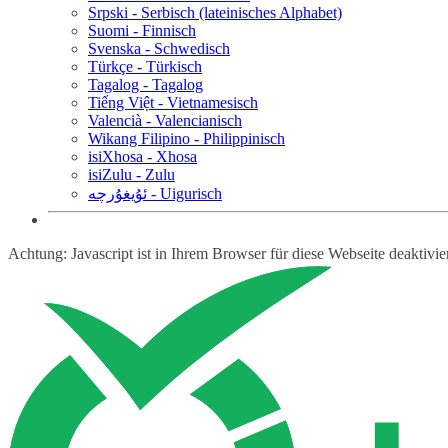
Srpski - Serbisch (lateinisches Alphabet)
Suomi - Finnisch
Svenska - Schwedisch
Türkçe - Türkisch
Tagalog - Tagalog
Tiếng Việt - Vietnamesisch
Valencià - Valencianisch
Wikang Filipino - Philippinisch
isiXhosa - Xhosa
isiZulu - Zulu
ئۇيغۇرچە - Uigurisch
Achtung: Javascript ist in Ihrem Browser für diese Webseite deaktivi